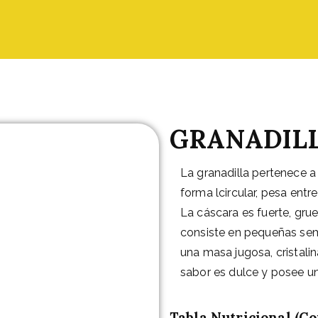
na SL
GRANADIL
La granadilla pertenece a 
forma lcircular, pesa entr
La cáscara es fuerte, grue
consiste en pequeñas sem
una masa jugosa, cristalin
sabor es dulce y posee u
Tabla Nutricional (Co